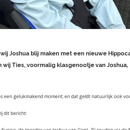
wij Joshua blij maken met een nieuwe Hippoc
wij Ties, voormalig klasgenootje van Joshua, 
os een gelukmakend moment; en dat geldt natuurlijk ook voo
 dit bericht:
r Eunice, de moeder van Joshua van Gent. Zij zouden via de