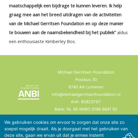
maatschappelijk een bijdrage te kunnen leveren. Ik help
graag mee aan het breed uitdragen van de activiteiten
van de Michael Gerritsen Foundation en op deze manier
te bouwen aan de naamsbekendheid bij het publiek”
aldus
een enthousiaste Kimberley Bos.
Michael Gerritsen Foundation
Postbus 30
6740 AA Lunteren
info@michaelgerritsenfoundation.nl
KvK: 85823767
Bank: NL 06 RABO 0198 6641 92
Fiscaal nummer: 863755951
We gebruiken cookies om ervoor te zorgen dat onze site zo
soepel mogelijk draait. Als je doorgaat met het gebruiken van
deze site, gaan we ervan uit dat je ermee instemt
Onze privacy verklaring